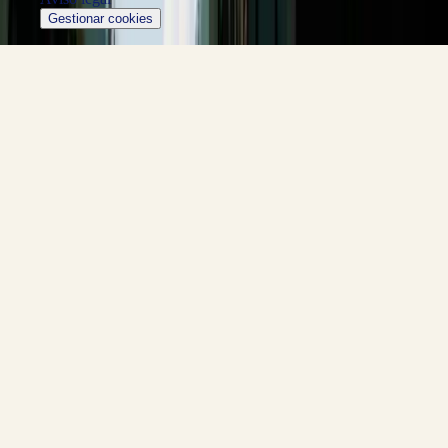
Gestionar cookies