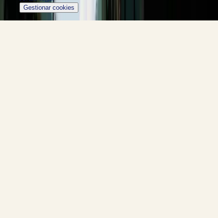
Gestionar cookies